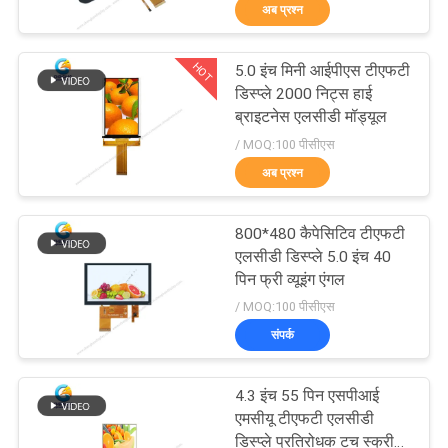
अब प्रश्न
गुणवत्ता
HOT
5.0 इंच मिनी आईपीएस टीएफटी
नियंत्रण
129
डिस्प्ले 2000 निट्स हाई
ब्राइटनेस एलसीडी मॉड्यूल
टीएफटी एलसीडी
/ MOQ:100 पीसीएस
हमसे
कैपेसिटिव टचस्क्रीन
अब प्रश्न
संपर्क
करें
800*480 कैपेसिटिव टीएफटी
एलसीडी डिस्प्ले 5.0 इंच 40
पिन फ्री व्यूइंग एंगल
उद्धरण
212
/ MOQ:100 पीसीएस
मांगें
संपर्क
एलसीडी डिस्प्ले मॉड्यूल
साइटमैप
4.3 इंच 55 पिन एसपीआई
एमसीयू टीएफटी एलसीडी
डिस्प्ले प्रतिरोधक टच स्क्रीन