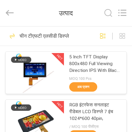
Shenzhen
ChengHao
Optoelectronic
उत्पाद
Co.,
Ltd..
All
Rights
घर
Reserved.
190
चीन टीएफटी एलसीडी डिस्प्ले
छोटी एलसीडी टच स्क्रीन
उत्पाद
HOT
5 Inch TFT Display
800x480 Full Viewing
हमारे
Direction IPS With Black
Glass Cover
बारे
MOQ:100 Pcs
अब प्रश्न
में
237
HOT
RGB इंटरफेस सनलाइट
कारखाने
टीएफटी एलसीडी डिस्प्ले
रीडेबल LCD डिस्प्ले 7 इंच
का
1024*600 40pin,
/ MOQ:100 पीसीएस
दौरा