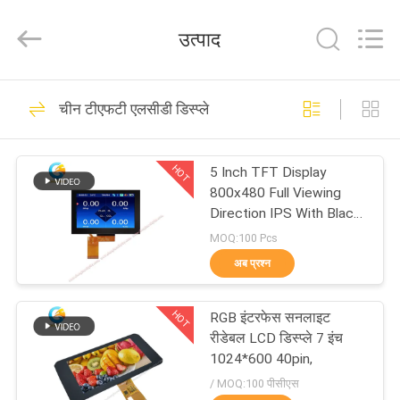
Shenzhen
ChengHao
Optoelectronic
उत्पाद
Co.,
Ltd..
All
Rights
घर
Reserved.
190
चीन टीएफटी एलसीडी डिस्प्ले
छोटी एलसीडी टच स्क्रीन
उत्पाद
HOT
5 Inch TFT Display
800x480 Full Viewing
हमारे
Direction IPS With Black
Glass Cover
बारे
MOQ:100 Pcs
अब प्रश्न
में
237
HOT
RGB इंटरफेस सनलाइट
कारखाने
टीएफटी एलसीडी डिस्प्ले
रीडेबल LCD डिस्प्ले 7 इंच
का
1024*600 40pin,
/ MOQ:100 पीसीएस
दौरा