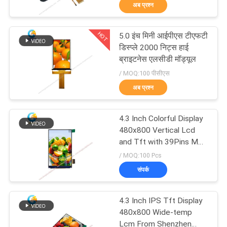
अब प्रश्न
गुणवत्ता
HOT
5.0 इंच मिनी आईपीएस टीएफटी
नियंत्रण
129
डिस्प्ले 2000 निट्स हाई
ब्राइटनेस एलसीडी मॉड्यूल
टीएफटी एलसीडी
/ MOQ:100 पीसीएस
हमसे
कैपेसिटिव टचस्क्रीन
अब प्रश्न
संपर्क
करें
4.3 Inch Colorful Display
480x800 Vertical Lcd
and Tft with 39Pins MCU
उद्धरण
212
Interface
/ MOQ:100 Pcs
मांगें
संपर्क
एलसीडी डिस्प्ले मॉड्यूल
साइटमैप
4.3 Inch IPS Tft Display
480x800 Wide-temp
Lcm From Shenzhen