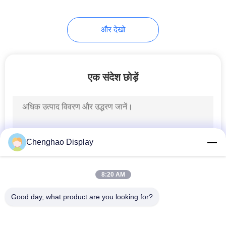
13
और देखो
उच्च चमक वाला टीएफटी
डिस्प्ले
एक संदेश छोड़ें
8
Chenghao Display
गोल एलसीडी डिस्प्ले
8:20 AM
Good day, what product are you looking for?
लोकप्रिय श्रेणियां
सभी