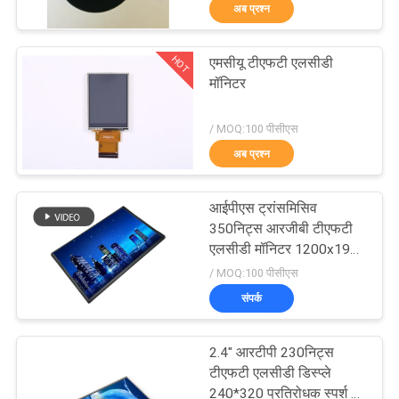
अब प्रश्न
गुणवत्ता
HOT
एमसीयू टीएफटी एलसीडी
नियंत्रण
129
मॉनिटर
टीएफटी एलसीडी
/ MOQ:100 पीसीएस
हमसे
कैपेसिटिव टचस्क्रीन
अब प्रश्न
संपर्क
करें
आईपीएस ट्रांसमिसिव
350निट्स आरजीबी टीएफटी
एलसीडी मॉनिटर 1200x1920
उद्धरण
212
सूर्य के प्रकाश से पठनीय
/ MOQ:100 पीसीएस
मांगें
संपर्क
एलसीडी डिस्प्ले मॉड्यूल
साइटमैप
2.4" आरटीपी 230निट्स
टीएफटी एलसीडी डिस्प्ले
240*320 प्रतिरोधक स्पर्श के