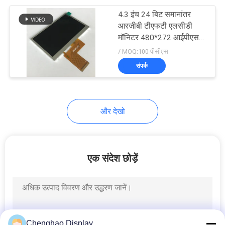
4.3 इंच 24 बिट समानांतर
13
आरजीबी टीएफटी एलसीडी
उच्च चमक वाला टीएफटी
मॉनिटर 480*272 आईपीएस
डिस्प्ले
/ MOQ:100 पीसीएस
डिस्प्ले
संपर्क
और देखो
8
गोल एलसीडी डिस्प्ले
एक संदेश छोड़ें
Chenghao Display