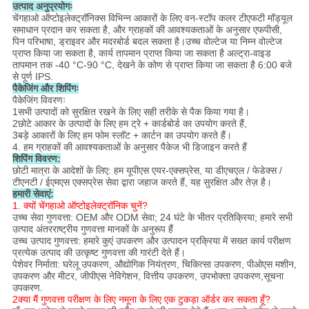
उत्पाद अनुप्रयोगः
चेंगहाओ ऑप्टोइलेक्ट्रॉनिक्स विभिन्न आकारों के लिए वन-स्टॉप कलर टीएफटी मॉड्यूल
समाधान प्रदान कर सकता है, और ग्राहकों की आवश्यकताओं के अनुसार एफपीसी,
पिन परिभाषा, ड्राइवर और मदरबोर्ड बदल सकता है।उच्च वोल्टेज या निम्न वोल्टेज
प्राप्त किया जा सकता है, कार्य तापमान प्राप्त किया जा सकता है अल्ट्रा-वाइड
तापमान तक -40 °C-90 °C, देखने के कोण से प्राप्त किया जा सकता है 6:00 बजे
से पूर्ण IPS.
पैकेजिंग और शिपिंगः
पैकेजिंग विवरणः
1सभी उत्पादों को सुरक्षित रखने के लिए सही तरीके से पैक किया गया है।
2छोटे आकार के उत्पादों के लिए हम ट्रे + कार्डबोर्ड का उपयोग करते हैं,
3बड़े आकारों के लिए हम फोम स्लॉट + कार्टन का उपयोग करते हैं।
4. हम ग्राहकों की आवश्यकताओं के अनुसार पैकेज भी डिजाइन करते हैं
शिपिंग विवरण:
छोटी मात्रा के आदेशों के लिए: हम यूपीएस एयर-एक्सप्रेस, या डीएचएल / फेडेक्स /
टीएनटी / ईएमएस एक्सप्रेस सेवा द्वारा जहाज करते हैं, यह सुरक्षित और तेज़ है।
हमारी सेवाएं:
1. क्यों चेंगहाओ ऑप्टोइलेक्ट्रॉनिक चुनें?
उच्च सेवा गुणवत्ता: OEM और ODM सेवा; 24 घंटे के भीतर प्रतिक्रिया; हमारे सभी
उत्पाद अंतरराष्ट्रीय गुणवत्ता मानकों के अनुरूप हैं
उच्च उत्पाद गुणवत्ता: हमारे कुएं उपकरण और उत्पादन प्रक्रिया में सख्त कार्य परीक्षण
प्रत्येक उत्पाद की उत्कृष्ट गुणवत्ता की गारंटी देते हैं।
पेशेवर निर्माता: घरेलू उपकरण, औद्योगिक नियंत्रण, चिकित्सा उपकरण, पीओएस मशीन,
उपकरण और मीटर, जीपीएस नेविगेशन, वित्तीय उपकरण, उपभोक्ता उपकरण,सूचना
उपकरण.
2क्या मैं गुणवत्ता परीक्षण के लिए नमूना के लिए एक टुकड़ा ऑर्डर कर सकता हूँ?