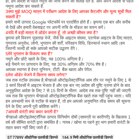
हाँ, हम आदेश से पहले नमूना की जाँच करने की सलाह देते हैं. आप अपने आदेश से पहले
नमूना आदेश कर सकते हैं.
3क्या मुझे MOQ मात्रा में परीक्षण आदेश के लिए आपका कैटलॉग और मूल्य सूची मिल
सकती है?
हमारे सभी उत्पाद Google प्लेटफॉर्म पर प्रदर्शित होते हैं। कृपया एक बार और करीब
से देखें और हमारी वेबसाइट पर अपनी रुचि के मॉडल का चयन करें।
4यदि मैं बड़ी मात्रा में ऑर्डर करता हूँ, तो अच्छी कीमत क्या है?
कृपया हमें विवरण पूछताछ भेजें, जैसे कि आइटम संख्या, प्रत्येक आइटम के लिए मात्रा,
गुणवत्ता अनुरोध, लोगो, भुगतान की शर्तें, परिवहन विधि, डिस्चार्ज स्थान आदि।हम
जितनी जल्दी हो सके आपको सटीक उद्धरण देंगे।.
5मेरे भुगतान के विकल्प क्या हैं?
नमूने और छोटे खाते के लिए, यह 100% अग्रिम है।
बड़े पैमाने पर उत्पादन के लिए, यह 30% अग्रिम और 70% शेष है।
आपका स्वागत है वेस्ट यूनियन, टीटी. बैंक खाता और पेपैल.
6मेरा ऑर्डर भेजने में कितना समय लगेगा?
जब तक स्टॉक उपलब्ध है,चेंगहाओ ऑप्टोइलेक्ट्रॉनिक आम तौर पर नमूने के लिए 1 से
3 कार्य दिवसों में आइटम भेजता है और एक बार नए आदेश की पुष्टि प्राप्त होने के बाद
अनुकूलित आदेश के लिए 7 से 15 दिनों के भीतर. आदेश तब तक पुष्टि नहीं की जाएगी
जब तक कि भुगतान चेंगहाओ ऑप्टोइलेक्ट्रॉनिक बैंक खाते तक नहीं पहुंच जाता। यदि
हम अस्थायी रूप से स्टॉक से बाहर हैं, तो हम आपको अनुमानित लीड समय की सूचना
देने के लिए अपनी पूरी कोशिश करेंगे।
7आपकी वारंटी क्या कवर करती है?
चेंगहाओ ऑप्टोइलेक्ट्रॉनिक उत्पाद विनिर्माण दोषों (सामग्री या कारीगरी) के खिलाफ 1
वर्ष की सीमित वारंटी द्वारा समर्थित है। गायब / खोया या पहने हुए भाग हमारी वारंटी के
तहत कवर नहीं किए जाते हैं।
ST7789V औद्योगिक एलसीडी डिस्प्ले
164.9 मिमी औद्योगिक एलसीडी डिस्प्ले