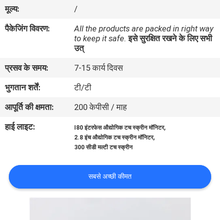
मूल्य:
/
गुणवत्ता
पैकेजिंग विवरण:
All the products are packed in right way
to keep it safe.
इसे सुरक्षित रखने के लिए सभी
नियंत्रण
उत्
प्रसव के समय:
7-15 कार्य दिवस
हमसे
भुगतान शर्तें:
टी/टी
संपर्क
आपूर्ति की क्षमता:
200 केपीसी / माह
करें
हाई लाइट:
,
I80 इंटरफेस औद्योगिक टच स्क्रीन मॉनिटर
,
2.8 इंच औद्योगिक टच स्क्रीन मॉनिटर
उद्धरण
300 सीडी मल्टी टच स्क्रीन
मांगें
सबसे अच्छी कीमत
साइटमैप