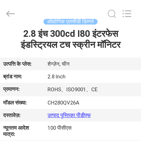
Shenzhen
ChengHao
Optoelectronic
Co.,
Ltd..
औद्योगिक एलसीडी डिस्प्ले
All
Rights
2.8 इंच 300cd I80 इंटरफेस
घर
Reserved.
इंडस्ट्रियल टच स्क्रीन मॉनिटर
उत्पाद
उत्पत्ति के प्लेस:
शेन्ज़ेन, चीन
हमारे
ब्रांड नाम:
2.8 Inch
बारे
प्रमाणन:
ROHS、ISO9001、CE
में
मॉडल संख्या:
CH280QV26A
कारखाने
दस्तावेज़:
उत्पाद पुस्तिका पीडीएफ
का
न्यूनतम आदेश
100 पीसीएस
मात्रा:
दौरा