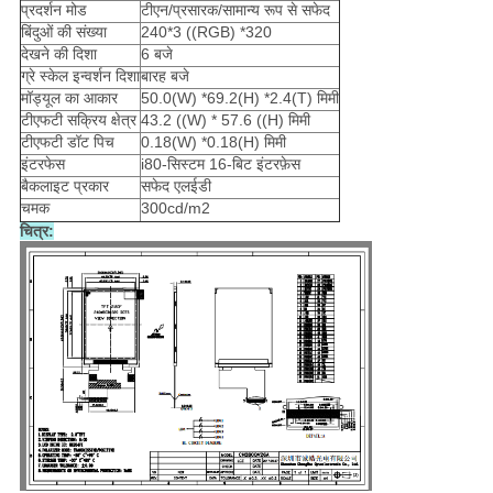
प्रदर्शन मोड
टीएन/प्रसारक/सामान्य रूप से सफेद
बिंदुओं की संख्या
240*3 ((RGB) *320
देखने की दिशा
6 बजे
ग्रे स्केल इन्वर्शन दिशा
बारह बजे
मॉड्यूल का आकार
50.0(W) *69.2(H) *2.4(T) मिमी
टीएफटी सक्रिय क्षेत्र
43.2 ((W) * 57.6 ((H) मिमी
टीएफटी डॉट पिच
0.18(W) *0.18(H) मिमी
इंटरफेस
i80-सिस्टम 16-बिट इंटरफ़ेस
बैकलाइट प्रकार
सफेद एलईडी
चमक
300cd/m2
चित्र: