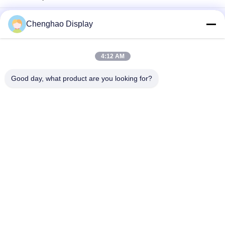
सूर्य के प्रकाश से पठनीय MIPI DSI औद्योगिक एलसीडी डिस्प्ले ST7701S ओपन
Chenghao Display
फ्रेम
OEM TN ड्राइवर आईसी ST7789V औद्योगिक एलसीडी डिस्प्ले चौड़ाई 50mm
4:12 AM
2.8 इंच 300cd I80 इंटरफेस इंडस्ट्रियल टच स्क्रीन मॉनिटर
Good day, what product are you looking for?
लोकप्रिय श्रेणियां
सभी
छोटी एलसीडी टच स्क्रीन
टीएफटी एलसीडी डिस्प्ले
टीएफटी एलसीडी 
एलसीडी डिस्प्ले मॉड्यूल
कैपेसिटिव टचस्क्रीन
आईपीएस एलसीडी डिस्प्ले
प्रतिरोधी एलसीडी डिस्प्ले
टीएफटी एलसीडी टच 
टीएफटी एलसीडी मॉनिटर