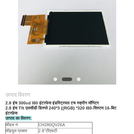
PRIVACY
POLICY
उत्पाद विवरण
2.8 इंच 300cd I80 इंटरफेस इंडस्ट्रियल टच स्क्रीन मॉनिटर
2.8 इंच Tft एलसीडी डिस्प्ले 240*3 ((RGB) *320 I80-सिस्टम 16-बिट
इंटरफ़ेस
उत्पाद का विवरण:
मॉडल नं.
CH280QV26A
मॉड्यूल प्रकार
2.8"टीएफटी