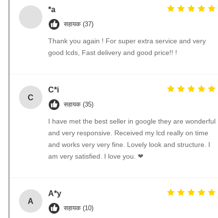
*a
सहायक (37)
Thank you again ! For super extra service and very
good lcds, Fast delivery and good price!! !
C*i
C
सहायक (35)
I have met the best seller in google they are wonderful
and very responsive. Received my lcd really on time
and works very very fine. Lovely look and structure. I
am very satisfied. I love you. ❤
A*y
A
सहायक (10)