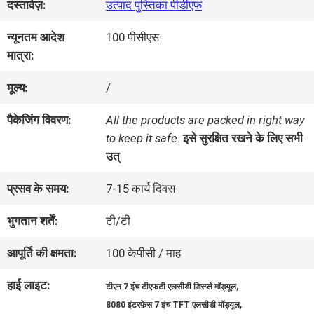
दस्तावेज़:
उत्पाद पुस्तिका पीडीएफ
का
न्यूनतम आदेश
100 पीसीएस
दौरा
मात्रा:
मूल्य:
/
गुणवत्ता
पैकेजिंग विवरण:
All the products are packed in right way
नियंत्रण
to keep it safe.
इसे सुरक्षित रखने के लिए सभी
उत्
हमसे
प्रसव के समय:
7-15 कार्य दिवस
संपर्क
भुगतान शर्तें:
टी/टी
करें
आपूर्ति की क्षमता:
100 केपीसी / माह
हाई लाइट:
,
टीएन 7 इंच टीएफटी एलसीडी डिस्प्ले मॉड्यूल
उद्धरण
,
8080 इंटरफ़ेस 7 इंच TFT एलसीडी मॉड्यूल