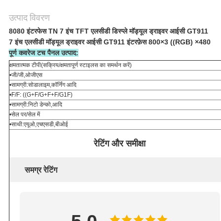
उत्पाद विवरण
8080 इंटरफेस TN 7 इंच TFT एलसीडी डिस्प्ले मॉड्यूल ड्राइवर आईसी GT911
7 इंच एलसीडी मॉड्यूल ड्राइवर आईसी GT911 इंटरफ़ेस 800×3 ((RGB) ×480
पूर्ण कवरेज टच पैनल उत्पाद:
क्षमतात्मक टीपी
(
सक्रिय/क्षमतापूर्ण स्टाइलस का समर्थन करें)
•
जी/जी
,
ओजीएस
•
सामग्री
:
सोडालाइम
,
कॉर्निंग आदि
•
F/F: ((G+F/G+F+F/G1F)
•
सामग्री
:
निटो डेन्को
,
आदि
•
सेल पर/सेल में
•
साथी
:
एयूओ
,
एचएसडी
,
बीओई
रेटिंग और समीक्षा
समग्र रेटिंग