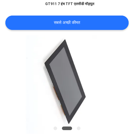
GT911 7 इंच TFT एलसीडी मॉड्यूल
मांगें
सबसे अच्छी कीमत
साइटमैप
PRIVACY
POLICY