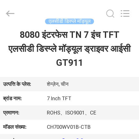
2026
Shenzhen
ChengHao
Optoelectronic
एलसीडी डिस्प्ले मॉड्यूल
Co.,
Ltd..
8080 इंटरफेस TN 7 इंच TFT
घर
All
Rights
एलसीडी डिस्प्ले मॉड्यूल ड्राइवर आईसी
Reserved.
उत्पाद
GT911
हमारे
उत्पत्ति के प्लेस:
शेन्ज़ेन, चीन
बारे
ब्रांड नाम:
7 Inch TFT
में
प्रमाणन:
ROHS、ISO9001、CE
मॉडल संख्या:
CH700WV01B-CTB
कारखाने