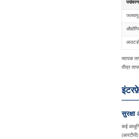
पर्यावरण
जलवायु
औद्योग
आउटडो
व्यापक ता
तीव्र ताप
इंटरफ़
सुरक्षा
कई आधुनिक
(आरटीपी) 