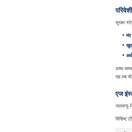
परिवेश
सुरक्षा स्
मंद
खुद
अर्
उच्च-चमक
यह तब भी 
एज इंस
जलवायु-नि
विशिष्ट ट