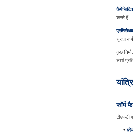
कैपेसिटि
करते हैं।
प्रतिरोधक
सुरक्षा क
कुछ निर्म
स्पर्श प्
यांत्
फॉर्म फ
टीएफटी एलस
फ़्र