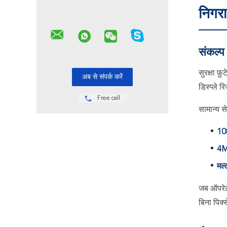
निगरा
संकल्
सुरक्षा फ
डिस्प्ले र
Free call
सामान्य 
10
4M
मल्
जब ऑपरेटर
बिना पिक्