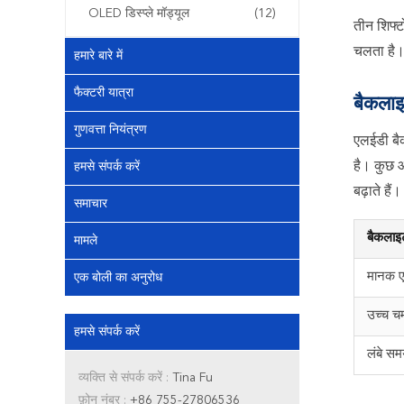
OLED डिस्प्ले मॉड्यूल
(12)
तीन शिफ्ट
चलता है। 
हमारे बारे में
फैक्टरी यात्रा
बैकलाइट
गुणवत्ता नियंत्रण
एलईडी बैक
है। कुछ 
हमसे संपर्क करें
बढ़ाते हैं।
समाचार
बैकलाइ
मामले
मानक 
एक बोली का अनुरोध
उच्च च
हमसे संपर्क करें
लंबे स
व्यक्ति से संपर्क करें :
Tina Fu
फ़ोन नंबर :
+86 755-27806536